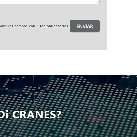
ENVIAR
os los campos con * son obligatorios
Di CRANES?