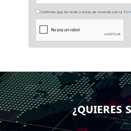
Confirmo que he leido y estoy de acuerdo con la
Poli
¿QUIERES 