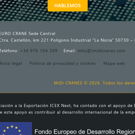
HABLEMOS
EURO CRANE Sede Central
Ctra. Castellón, km 221 Polígono Industrial “La Noria” 50730 –
Teléfono:
+34 976 104 209
Email:
info(@)midicranes.com
Aviso legal
Política de privacidad y cookies
Mapa web
MiDi CRANES © 2026. Todos los derec
ación a la Exportación ICEX Next, ha contado con el apoyo de I
e este apoyo es contribuir al desarrollo internacional de la em