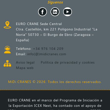
Síguenos
EURO CRANE Sede Central
Ctra. Castellón, km 221 Polígono Industrial “La
Noria” 50730 – El Burgo de Ebro (Zaragoza –
España)
Teléfono:
+34 976 104 209
Email:
info(@)midicranes.com
Aviso legal
Política de privacidad y cookies
Mapa web
MiDi CRANES © 2026. Todos los derechos reservados.
EURO CRANE en el marco del Programa de Iniciación a
la Exportación ICEX Next, ha contado con el apoyo de