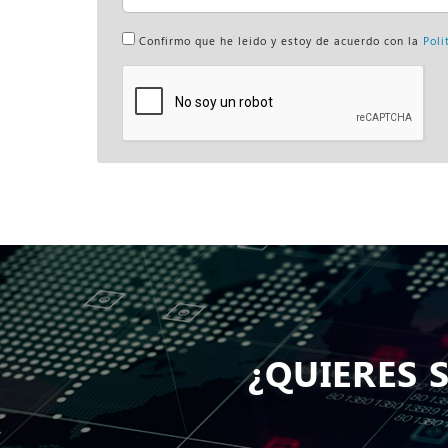
Confirmo que he leido y estoy de acuerdo con la
Poli
¿QUIERES 