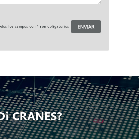
ENVIAR
os los campos con * son obligatorios
Di CRANES?