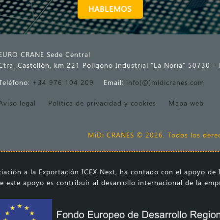
HABLEMOS
EURO CRANE Sede Central
Ctra. Castellón, km 221 Polígono Industrial “La Noria” 50730 –
Teléfono:
+34 976 104 209
Email:
info(@)midicranes.com
Aviso legal
Política de privacidad y cookies
Mapa web
MiDi CRANES © 2026. Todos los derec
ación a la Exportación ICEX Next, ha contado con el apoyo de I
e este apoyo es contribuir al desarrollo internacional de la em