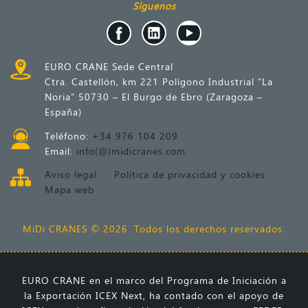
Síguenos
EURO CRANE Sede Central
Ctra. Castellón, km 221 Polígono Industrial “La
Noria” 50730 – El Burgo de Ebro (Zaragoza –
España)
Teléfono:
+34 976 104 209
Email:
info(@)midicranes.com
Aviso legal
Política de privacidad y cookies
Mapa web
MiDi CRANES © 2026. Todos los derechos reservados.
EURO CRANE en el marco del Programa de Iniciación a
la Exportación ICEX Next, ha contado con el apoyo de