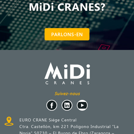
MiDi CRANES?
PARLONS-EN
Suivez-nous
EURO CRANE Siége Central
Ctra. Castellón, km 221 Polígono Industrial “La
Noria” 50730 – El Burgo de Ebro (Zaragoza –