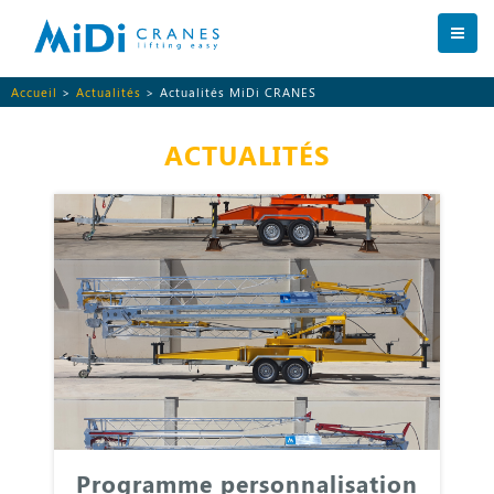
Accueil
>
Actualités
> Actualités MiDi CRANES
ACTUALITÉS
Programme personnalisation