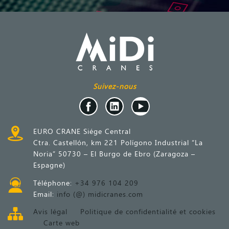
Suivez-nous
EURO CRANE Siége Central
Ctra. Castellón, km 221 Polígono Industrial “La
Noria” 50730 – El Burgo de Ebro (Zaragoza –
Espagne)
Téléphone:
+34 976 104 209
Email:
info (@) midicranes.com
Avis légal
Politique de confidentialité et cookies
Carte web